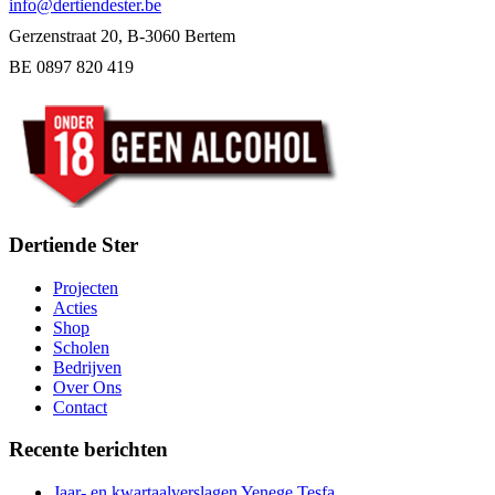
info@dertiendester.be
Gerzenstraat 20, B-3060 Bertem
BE 0897 820 419
Dertiende Ster
Projecten
Acties
Shop
Scholen
Bedrijven
Over Ons
Contact
Recente berichten
Jaar- en kwartaalverslagen Yenege Tesfa