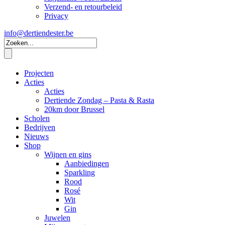
Verzend- en retourbeleid
Privacy
info@dertiendester.be
Projecten
Acties
Acties
Dertiende Zondag – Pasta & Rasta
20km door Brussel
Scholen
Bedrijven
Nieuws
Shop
Wijnen en gins
Aanbiedingen
Sparkling
Rood
Rosé
Wit
Gin
Juwelen