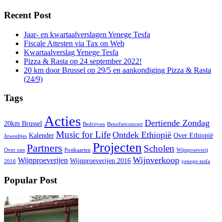
Recent Post
Jaar- en kwartaalverslagen Yenege Tesfa
Fiscale Attesten via Tax on Web
Kwartaalverslag Yenege Tesfa
Pizza & Rasta op 24 september 2022!
20 km door Brussel op 29/5 en aankondiging Pizza & Rasta
(24/9)
Tags
Acties
Dertiende Zondag
20km Brussel
Bedrijven
Benefietconcert
Music for Life
Ontdek Ethiopië
Kalender
Over Ethiopië
Juweeltjes
Projecten
Partners
Scholen
Over ons
Postkaarten
Wijnproeverij
Wijnverkoop
Wijnproeverijen
Wijnproeverijen 2016
2016
yenege-tesfa
Popular Post