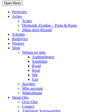
Open Menu
Projecten
Acties
Acties
Dertiende Zondag – Pasta & Rasta
20km door Brussel
Scholen
Bedrijven
Nieuws
Shop
Wijnen en gins
Aanbiedingen
Sparkling
Rood
Rosé
Wit
Gin
Juwelen
Mijn account
Winkelmand
Steun Ons
Over Ons
Contact
Algemene Voorwaarden