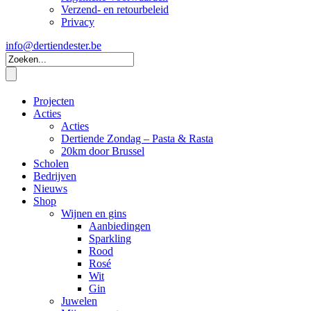
Verzend- en retourbeleid
Privacy
info@dertiendester.be
Projecten
Acties
Acties
Dertiende Zondag – Pasta & Rasta
20km door Brussel
Scholen
Bedrijven
Nieuws
Shop
Wijnen en gins
Aanbiedingen
Sparkling
Rood
Rosé
Wit
Gin
Juwelen