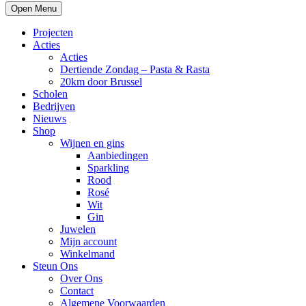
Open Menu
Projecten
Acties
Acties
Dertiende Zondag – Pasta & Rasta
20km door Brussel
Scholen
Bedrijven
Nieuws
Shop
Wijnen en gins
Aanbiedingen
Sparkling
Rood
Rosé
Wit
Gin
Juwelen
Mijn account
Winkelmand
Steun Ons
Over Ons
Contact
Algemene Voorwaarden