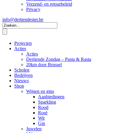
Verzend- en retourbeleid
Privacy
info@dertiendester.be
Projecten
Acties
Acties
Dertiende Zondag – Pasta & Rasta
20km door Brussel
Scholen
Bedrijven
Nieuws
Shop
Wijnen en gins
Aanbiedingen
Sparkling
Rood
Rosé
Wit
Gin
Juwelen