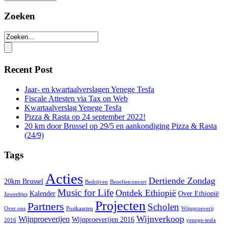
Zoeken
Recent Post
Jaar- en kwartaalverslagen Yenege Tesfa
Fiscale Attesten via Tax on Web
Kwartaalverslag Yenege Tesfa
Pizza & Rasta op 24 september 2022!
20 km door Brussel op 29/5 en aankondiging Pizza & Rasta
(24/9)
Tags
Acties
Dertiende Zondag
20km Brussel
Bedrijven
Benefietconcert
Music for Life
Ontdek Ethiopië
Kalender
Over Ethiopië
Juweeltjes
Projecten
Partners
Scholen
Over ons
Postkaarten
Wijnproeverij
Wijnverkoop
Wijnproeverijen
Wijnproeverijen 2016
2016
yenege-tesfa